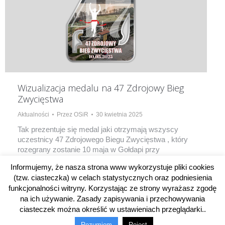
Wizualizacja medalu na 47 Zdrojowy Bieg
Zwycięstwa
Aktualności
Przez
OSiR
30 kwietnia 2025
Tak prezentuje się medal jaki otrzymają wszyscy
uczestnicy 47 Zdrojowego Biegu Zwycięstwa , który
rozegrany zostanie 10 maja w Gołdapi przy
Mazurskich Tężniach. Pierwsze starty godz. 10:00.
Informujemy, że nasza strona www wykorzystuje pliki cookies
(tzw. ciasteczka) w celach statystycznych oraz podniesienia
funkcjonalności witryny. Korzystając ze strony wyrażasz zgodę
na ich używanie. Zasady zapisywania i przechowywania
ciasteczek można określić w ustawieniach przeglądarki..
© 2014-2025 OSiR w Gołdapi. Wszelkie prawa zastrzeżone.
Rozumiem
Reject