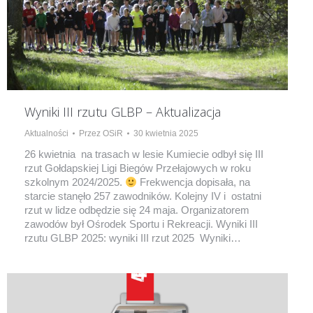
Wyniki III rzutu GLBP – Aktualizacja
Aktualności
Przez
OSiR
30 kwietnia 2025
26 kwietnia na trasach w lesie Kumiecie odbył się III
rzut Gołdapskiej Ligi Biegów Przełajowych w roku
szkolnym 2024/2025.
Frekwencja dopisała, na
starcie stanęło 257 zawodników. Kolejny IV i ostatni
rzut w lidze odbędzie się 24 maja. Organizatorem
zawodów był Ośrodek Sportu i Rekreacji. Wyniki III
rzutu GLBP 2025: wyniki III rzut 2025 Wyniki…