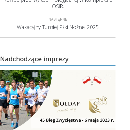
Poprzedni
OSiR.
wpis:
NASTĘPNE
Wakacyjny Turniej Piłki Nożnej 2025
Następny
wpis:
Nadchodzące imprezy