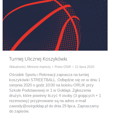
Turniej Ulicznej Koszykówki.
Aktualności
,
Minione imprezy
Przez
OSiR
21 lipca 2020
Ośrodek Sportu i Rekreacji zaprasza na turniej
koszykówki STREETBALL. Odbędzie się on w dniu 1
sierpnia 2020 o godz.10:00 na boisku ORLIK przy
Szkole Podstawowej nr 1 w Gołdapi. Zgłoszenia
drużyn, które powinny liczyć 4 osoby (3 grających + 1
rezerwowy) przyjmowane są na adres e-mail
zawody@osirgoldap.pl do dnia 29 lipca. Zapraszamy
do zapisów.