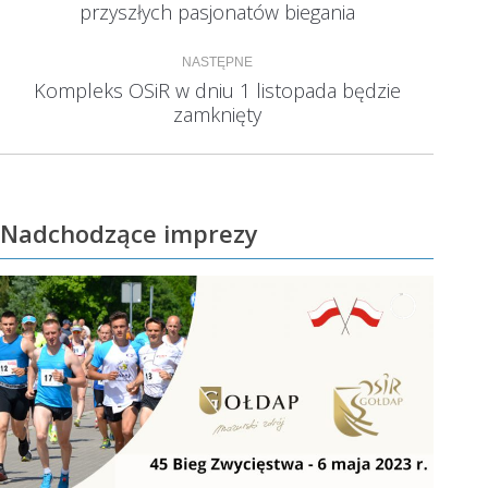
przyszłych pasjonatów biegania
wpis:
NASTĘPNE
Kompleks OSiR w dniu 1 listopada będzie
Następny
zamknięty
wpis:
Nadchodzące imprezy