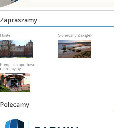
Zapraszamy
Hostel
Słoneczny Zakątek
Kompleks sportowo -
rekreacyjny
Polecamy