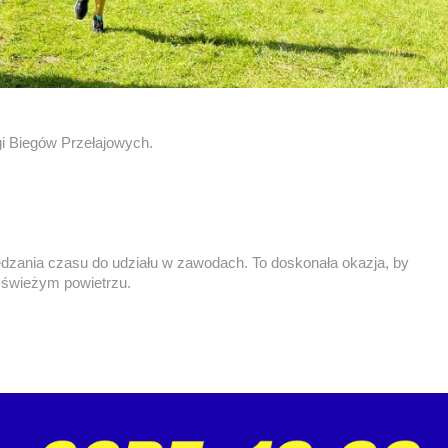
gi Biegów Przełajowych.
zania czasu do udziału w zawodach. To doskonała okazja, by
a świeżym powietrzu.