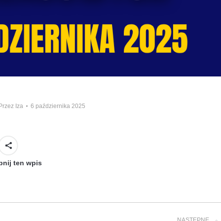
Przez
Iza
6 października 2025
nij ten wpis
NASTĘPNE