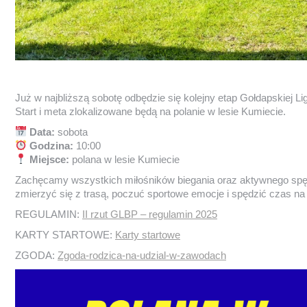
Już w najbliższą sobotę odbędzie się kolejny etap Gołdapskiej Li
Start i meta zlokalizowane będą na polanie w lesie Kumiecie.
Data:
sobota
Godzina:
10:00
Miejsce:
polana w lesie Kumiecie
Zachęcamy wszystkich miłośników biegania oraz aktywnego spęd
zmierzyć się z trasą, poczuć sportowe emocje i spędzić czas n
REGULAMIN:
II rzut GLBP – regulamin 2025
KARTY STARTOWE:
Karty startowe
ZGODA:
Zgoda-rodzica-na-udzial-w-zawodach