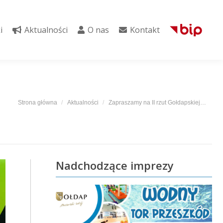
i
Aktualności
O nas
Kontakt
i
Aktualności
O nas
Kontakt
Jesteś tutaj:
Strona główna
Aktualności
Zapraszamy na II rzut Gołdapskiej…
Nadchodzące imprezy