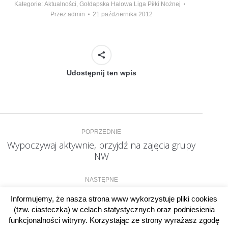
Kategorie:
Aktualności
,
Gołdapska Halowa Liga Piłki Nożnej
Przez
admin
21 października 2012
Udostępnij ten wpis
Nawigacja
POPRZEDNIE
wpisów
Wypoczywaj aktywnie, przyjdź na zajęcia grupy
Poprzedni
NW
wpis:
NASTĘPNE
OSiR ma nowy skuter śnieżny
Następny
Informujemy, że nasza strona www wykorzystuje pliki cookies
wpis:
(tzw. ciasteczka) w celach statystycznych oraz podniesienia
funkcjonalności witryny. Korzystając ze strony wyrażasz zgodę