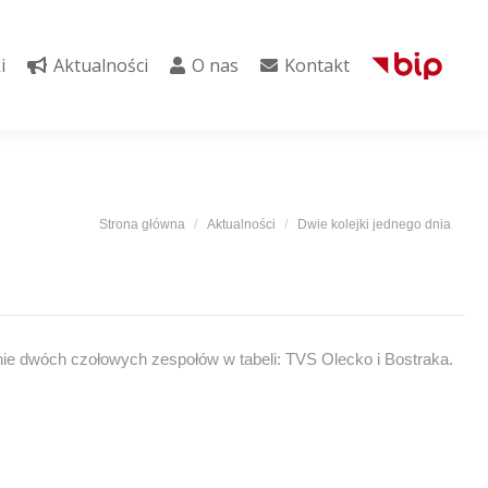
i
Aktualności
O nas
Kontakt
i
Aktualności
O nas
Kontakt
Jesteś tutaj:
Strona główna
Aktualności
Dwie kolejki jednego dnia
nie dwóch czołowych zespołów w tabeli: TVS Olecko i Bostraka.