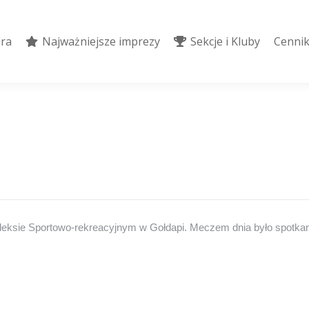
ura
Najważniejsze imprezy
Sekcje i Kluby
Cennik
ura
Najważniejsze imprezy
Sekcje i Kluby
Cennik
mpleksie Sportowo-rekreacyjnym w Gołdapi. Meczem dnia było spotka