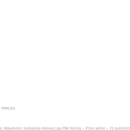
m meczu.
e:
Aktualności
,
Gołdapska Halowa Liga Piłki Nożnej
Przez
admin
21 paździer