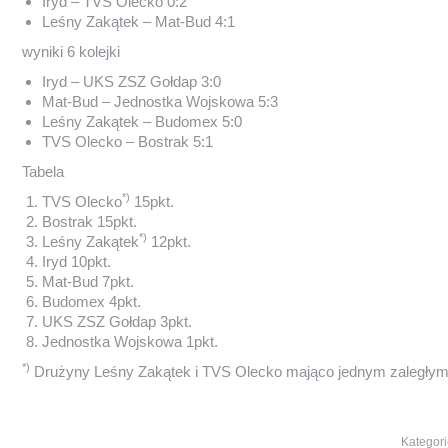
Iryd – TVS Olecko 0:2
Leśny Zakątek – Mat-Bud 4:1
wyniki 6 kolejki
Iryd – UKS ZSZ Gołdap 3:0
Mat-Bud – Jednostka Wojskowa 5:3
Leśny Zakątek – Budomex 5:0
TVS Olecko – Bostrak 5:1
Tabela
*)
TVS Olecko
15pkt.
Bostrak 15pkt.
*)
Leśny Zakątek
12pkt.
Iryd 10pkt.
Mat-Bud 7pkt.
Budomex 4pkt.
UKS ZSZ Gołdap 3pkt.
Jednostka Wojskowa 1pkt.
*)
Drużyny Leśny Zakątek i TVS Olecko mająco jednym zaległy
Kategori