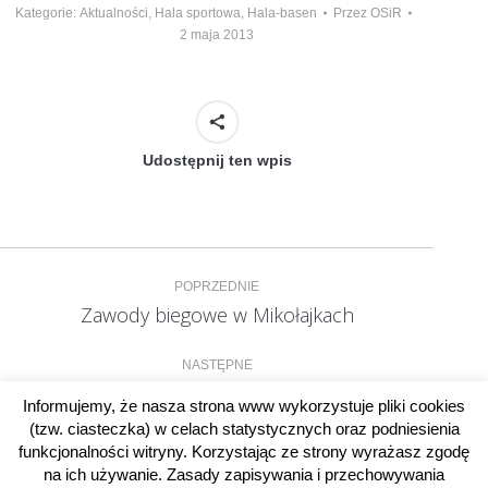
Kategorie:
Aktualności
,
Hala sportowa
,
Hala-basen
Przez
OSiR
2 maja 2013
Udostępnij ten wpis
Nawigacja
POPRZEDNIE
wpisów
Zawody biegowe w Mikołajkach
Poprzedni
wpis:
NASTĘPNE
Wyniki Turnieju Piłki Koszykowej
Następny
Informujemy, że nasza strona www wykorzystuje pliki cookies
wpis:
(tzw. ciasteczka) w celach statystycznych oraz podniesienia
funkcjonalności witryny. Korzystając ze strony wyrażasz zgodę
na ich używanie. Zasady zapisywania i przechowywania