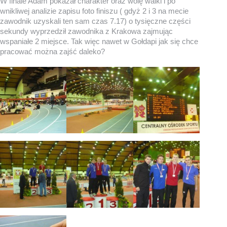
W finale Adam pokazał charakter oraz wolę walki i po
wnikliwej analizie zapisu foto finiszu ( gdyż 2 i 3 na mecie
zawodnik uzyskali ten sam czas 7.17) o tysięczne części
sekundy wyprzedził zawodnika z Krakowa zajmując
wspaniałe 2 miejsce. Tak więc nawet w Gołdapi jak się chce
pracować można zajść daleko?