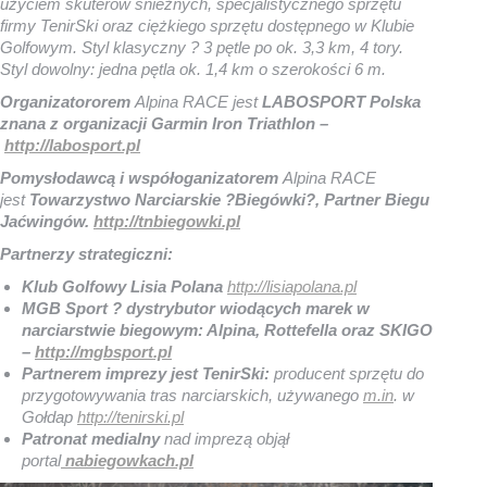
użyciem skuterów śnieżnych, specjalistycznego sprzętu
firmy TenirSki oraz ciężkiego sprzętu dostępnego w Klubie
Golfowym. Styl klasyczny ? 3 pętle po ok. 3,3 km, 4 tory.
Styl dowolny: jedna pętla ok. 1,4 km o szerokości 6 m.
Organizatororem
Alpina RACE jest
LABOSPORT Polska
znana z organizacji
Garmin Iron Triathlon
–
http://labosport.pl
Pomysłodawcą i współoganizatorem
Alpina RACE
jest
Towarzystwo Narciarskie ?Biegówki?, Partner Biegu
Jaćwingów.
http://tnbiegowki.pl
Partnerzy strategiczni:
Klub Golfowy Lisia Polana
http://lisiapolana.pl
MGB Sport ? dystrybutor wiodących marek w
narciarstwie biegowym: Alpina, Rottefella oraz SKIGO
–
http://mgbsport.pl
Partnerem imprezy jest
TenirSki:
producent sprzętu do
przygotowywania tras narciarskich, używanego
m.in
. w
Gołdap
http://tenirski.pl
Patronat medialny
nad imprezą objął
portal
nabiegowkach.pl