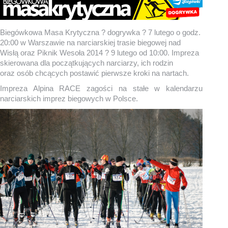
Biegówkowa Masa Krytyczna ? dogrywka ? 7 lutego o godz.
20:00 w Warszawie na narciarskiej trasie biegowej nad
Wisłą oraz Piknik Wesoła 2014 ? 9 lutego od 10:00. Impreza
skierowana dla początkujących narciarzy, ich rodzin
oraz osób chcących postawić pierwsze kroki na nartach.
Impreza Alpina RACE zagości na stałe w kalendarzu
narciarskich imprez biegowych w Polsce.