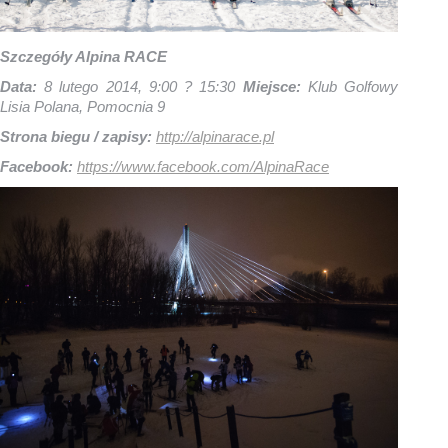
Szczegóły Alpina RACE
Data:
8 lutego 2014, 9:00 ? 15:30
Miejsce:
Klub Golfowy
Lisia Polana, Pomocnia 9
Strona biegu / zapisy:
http://alpinarace.pl
Facebook:
https://www.facebook.com/AlpinaRace