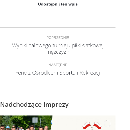
Udostępnij ten wpis
Nawigacja
POPRZEDNIE
wpisów
Wyniki halowego turnieju piłki siatkowej
Poprzedni
mężczyzn
wpis:
NASTĘPNE
Ferie z Ośrodkiem Sportu i Rekreacji
Następny
wpis:
Nadchodzące imprezy