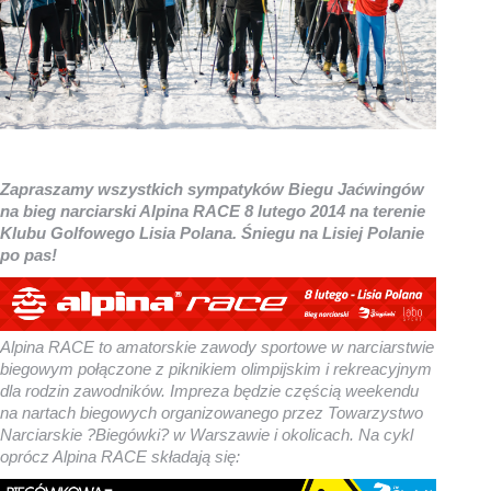
Zapraszamy wszystkich sympatyków Biegu Jaćwingów
na bieg narciarski Alpina RACE 8 lutego 2014 na terenie
Klubu Golfowego Lisia Polana. Śniegu na Lisiej Polanie
po pas!
Alpina RACE to amatorskie zawody sportowe w narciarstwie
biegowym połączone z piknikiem olimpijskim i rekreacyjnym
dla rodzin zawodników. Impreza będzie częścią weekendu
na nartach biegowych organizowanego przez Towarzystwo
Narciarskie ?Biegówki? w Warszawie i okolicach. Na cykl
oprócz Alpina RACE składają się: