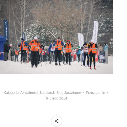
Kategorie:
Aktualności
,
Narciarski Bieg Jaćwingów
Przez
admin
6 lutego 2014