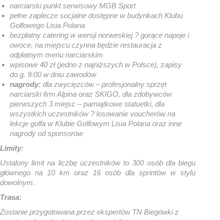
narciarski punkt serwisowy MGB Sport
pełne zaplecze socjalne dostępne w budynkach Klubu
Golfowego Lisia Polana
bezpłatny catering w wersji norweskiej ? gorące napoje i
owoce, na miejscu czynna będzie restauracja z
odpłatnym menu narciarskim
wpisowe 40 zł (jedno z najniższych w Polsce), zapisy
do g. 9:00 w dniu zawodów
nagrody:
dla zwycięzców – profesjonalny sprzęt
narciarski firm Alpina oraz SKIGO, dla zdobywców
pierwszych 3 miejsc – pamiątkowe statuetki, dla
wszystkich uczestników ? losowanie voucherów na
lekcje golfa w Klubie Golfowym Lisia Polana oraz inne
nagrody od sponsorów
Limity:
Ustalony limit na liczbę uczestników to 300 osób dla biegu
głównego na 10 km oraz 16 osób dla sprintów w stylu
dowolnym.
Trasa:
Zostanie przygotowana przez ekspertów TN Biegówki z