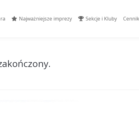
ura
Najważniejsze imprezy
Sekcje i Kluby
Cennik
ura
Najważniejsze imprezy
Sekcje i Kluby
Cennik
 zakończony.