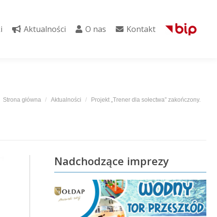
i
Aktualności
O nas
Kontakt
i
Aktualności
O nas
Kontakt
Jesteś tutaj:
Strona główna
Aktualności
Projekt „Trener dla sołectwa” zakończony.
Nadchodzące imprezy