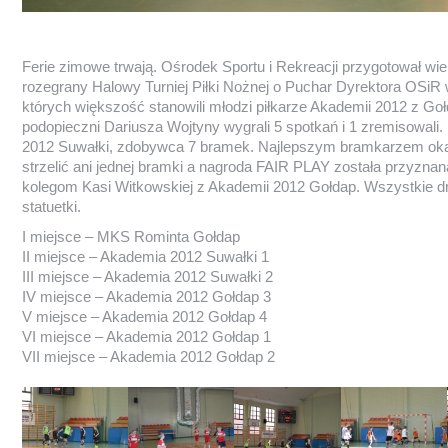
Ferie zimowe trwają. Ośrodek Sportu i Rekreacji przygotował wiele
rozegrany Halowy Turniej Piłki Nożnej o Puchar Dyrektora OSiR w 
których większość stanowili młodzi piłkarze Akademii 2012 z Goł
podopieczni Dariusza Wojtyny wygrali 5 spotkań i 1 zremisowali
2012 Suwałki, zdobywca 7 bramek. Najlepszym bramkarzem okazał
strzelić ani jednej bramki a nagroda FAIR PLAY została przyznana
kolegom Kasi Witkowskiej z Akademii 2012 Gołdap. Wszystkie d
statuetki.
I miejsce – MKS Rominta Gołdap
II miejsce – Akademia 2012 Suwałki 1
III miejsce – Akademia 2012 Suwałki 2
IV miejsce – Akademia 2012 Gołdap 3
V miejsce – Akademia 2012 Gołdap 4
VI miejsce – Akademia 2012 Gołdap 1
VII miejsce – Akademia 2012 Gołdap 2