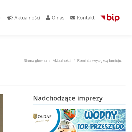
i
Aktualności
O nas
Kontakt
i
Aktualności
O nas
Kontakt
Jesteś tutaj:
Strona główna
Aktualności
Rominta zwycięzcą turnieju.
Nadchodzące imprezy