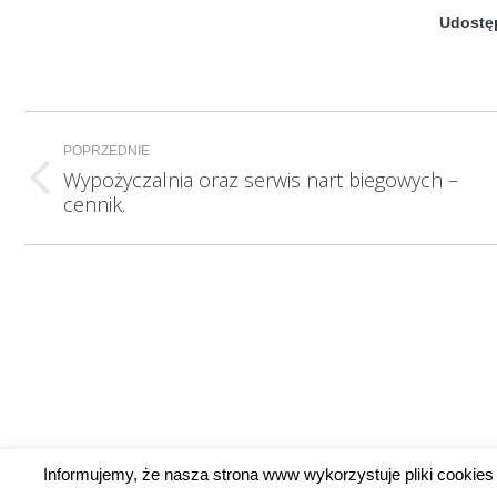
Udostęp
Nawigacja
POPRZEDNIE
wpisów
Wypożyczalnia oraz serwis nart biegowych –
Poprzedni
cennik.
wpis:
Informujemy, że nasza strona www wykorzystuje pliki cookies 