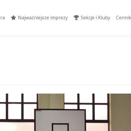
ura
Najważniejsze imprezy
Sekcje i Kluby
Cennik
ura
Najważniejsze imprezy
Sekcje i Kluby
Cennik