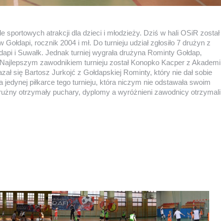
 sportowych atrakcji dla dzieci i młodzieży. Dziś w hali OSiR został
Gołdapi, rocznik 2004 i mł. Do turnieju udział zgłosiło 7 drużyn z
dapi i Suwałk. Jednak turniej wygrała drużyna Rominty Gołdap,
. Najlepszym zawodnikiem turnieju został Konopko Kacper z Akademi
 się Bartosz Jurkojć z Gołdapskiej Rominty, który nie dał sobie
 jedynej piłkarce tego turnieju, która niczym nie odstawała swoim
rużny otrzymały puchary, dyplomy a wyróżnieni zawodnicy otrzymali