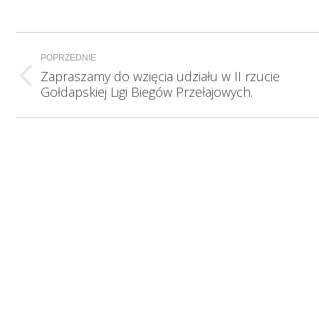
Nawigacja
POPRZEDNIE
wpisów
Zapraszamy do wzięcia udziału w II rzucie
Poprzedni
Gołdapskiej Ligi Biegów Przełajowych.
wpis: