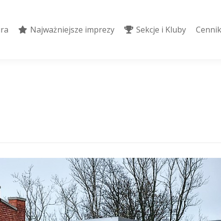
ura
Najważniejsze imprezy
Sekcje i Kluby
Cennik
ura
Najważniejsze imprezy
Sekcje i Kluby
Cennik