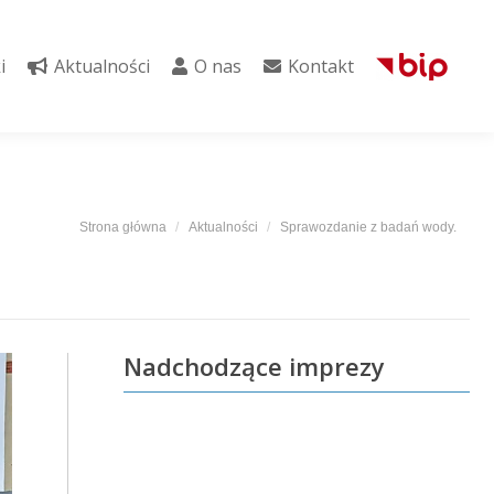
i
Aktualności
O nas
Kontakt
i
Aktualności
O nas
Kontakt
Jesteś tutaj:
Strona główna
Aktualności
Sprawozdanie z badań wody.
Nadchodzące imprezy