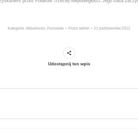
dzyskaniem przez Polaków Trzeciej Niepodległości. Jego trasa zaczy
Kategorie:
Aktualności
,
Pozostałe
Przez
admin
21 października 2012
Udostępnij ten wpis
Następny
wpis: