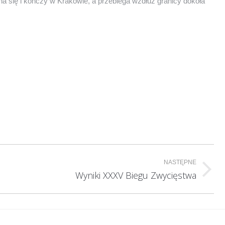
na się i kończy w Krakowie, a przebiega wzdłuż granicy dokoła
NASTĘPNE
Wyniki XXXV Biegu Zwycięstwa