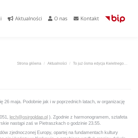
i
Aktualności
O nas
Kontakt
i
Aktualności
O nas
Kontakt
Jesteś tutaj:
Strona główna
Aktualności
To już ósma edycja Kwietnego…
ę 26 maja. Podobnie jak i w poprzednich latach, w organizację
-051,
lech@osirgoldap.pl
). Zgodnie z harmonogramem, sztafeta
kie nastąpi zaś w Pietraszkach o godzinie 23.55.
dów zjednoczonej Europy, opartej na fundamentach kultury