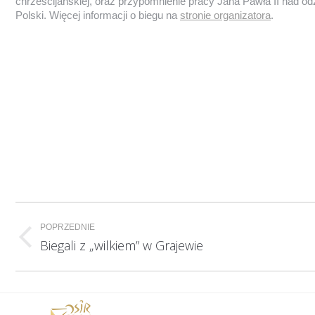
chrześcijańskiej, oraz przypomnienie pracy Jana Pawła II nad o
Polski. Więcej informacji o biegu na
stronie organizatora
.
Nawigacja
POPRZEDNIE
wpisów
Poprzedni
Biegali z „wilkiem” w Grajewie
wpis: