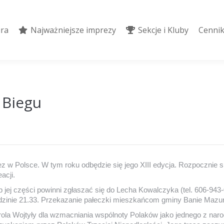
ura
Najważniejsze imprezy
Sekcje i Kluby
Cennik
ura
Najważniejsze imprezy
Sekcje i Kluby
Cennik
 Biegu
ez w Polsce. W tym roku odbędzie się jego XIII edycja. Rozpocznie si
acji.
ub jej części powinni zgłaszać się do Lecha Kowalczyka (tel. 606-943
dzinie 21.33. Przekazanie pałeczki mieszkańcom gminy Banie Mazurs
ola Wojtyły dla wzmacniania wspólnoty Polaków jako jednego z naro