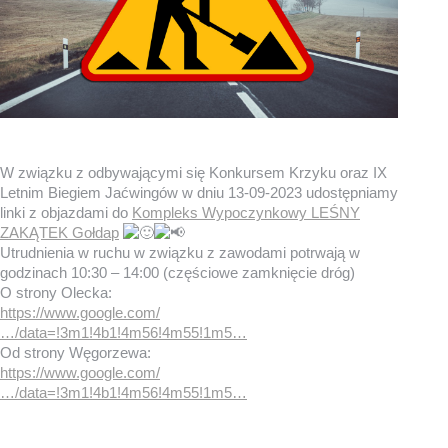
W związku z odbywającymi się Konkursem Krzyku oraz IX
Letnim Biegiem Jaćwingów w dniu 13-09-2023 udostępniamy
linki z objazdami do
Kompleks Wypoczynkowy LEŚNY
ZAKĄTEK Gołdap
Utrudnienia w ruchu w związku z zawodami potrwają w
godzinach 10:30 – 14:00 (częściowe zamknięcie dróg)
O strony Olecka:
https://www.google.com/
…/data=!3m1!4b1!4m56!4m55!1m5…
Od strony Węgorzewa:
https://www.google.com/
…/data=!3m1!4b1!4m56!4m55!1m5…