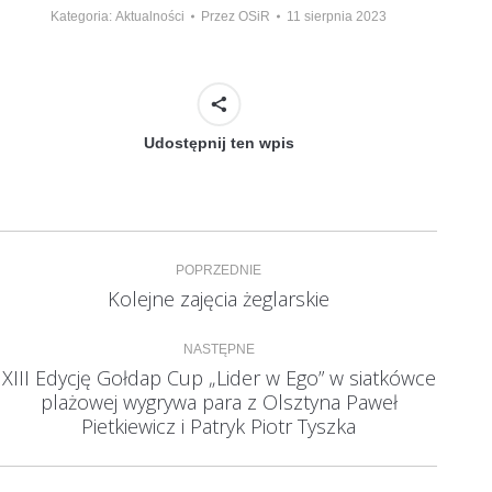
Kategoria:
Aktualności
Przez
OSiR
11 sierpnia 2023
Udostępnij ten wpis
Nawigacja
POPRZEDNIE
wpisów
Kolejne zajęcia żeglarskie
Poprzedni
wpis:
NASTĘPNE
XIII Edycję Gołdap Cup „Lider w Ego” w siatkówce
plażowej wygrywa para z Olsztyna Paweł
Następny
wpis:
Pietkiewicz i Patryk Piotr Tyszka