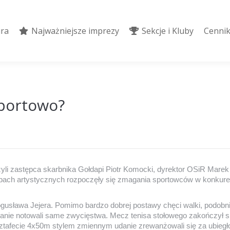
ura
Najważniejsze imprezy
Sekcje i Kluby
Cennik
ura
Najważniejsze imprezy
Sekcje i Kluby
Cennik
sportowo?
zyli zastępca skarbnika Gołdapi Piotr Komocki, dyrektor OSiR Mar
ach artystycznych rozpoczęły się zmagania sportowców w konkurencja
usława Jejera. Pomimo bardzo dobrej postawy chęci walki, podobnie
apianie notowali same zwycięstwa. Mecz tenisa stołowego zakończył 
ztafecie 4x50m stylem zmiennym udanie zrewanżowali się za ubiegł