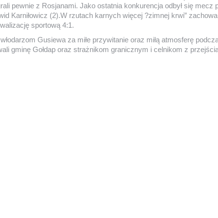
i pewnie z Rosjanami. Jako ostatnia konkurencja odbył się mecz pi
Dawid Karniłowicz (2).W rzutach karnych więcej ?zimnej krwi” zachow
walizację sportową 4:1.
ją włodarzom Gusiewa za miłe przywitanie oraz miłą atmosferę podc
wali gminę Gołdap oraz strażnikom granicznym i celnikom z przejś