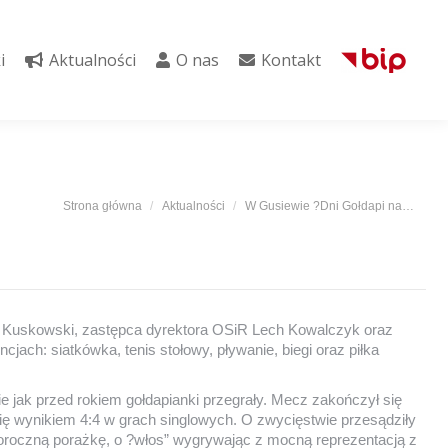
i
Aktualności
O nas
Kontakt
i
Aktualności
O nas
Kontakt
Jesteś tutaj:
Strona główna
Aktualności
W Gusiewie ?Dni Gołdapi na…
ek Kuskowski, zastępca dyrektora OSiR Lech Kowalczyk oraz
ch: siatkówka, tenis stołowy, pływanie, biegi oraz piłka
 jak przed rokiem gołdapianki przegrały. Mecz zakończył się
się wynikiem 4:4 w grach singlowych. O zwycięstwie przesądziły
oroczną porażkę, o ?włos” wygrywając z mocną reprezentacją z