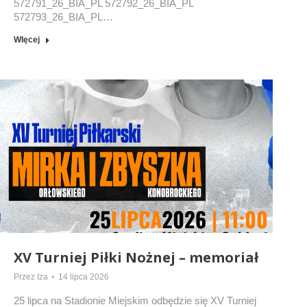
572791_26_BIA_PL 572792_26_BIA_PL
572793_26_BIA_PL…
WIęcej
XV Turniej Piłki Nożnej – memoriał
Przez
Iza
14 lipca 2026
25 lipca na Stadionie Miejskim odbędzie się XV Turniej