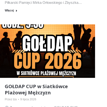
Piłkarski Pamięci Mirka Orłowskiego i Zbyszka…
WIęcej
GOŁDAP CUP w Siatkówce
Plażowej Mężczyzn
Przez
Iza
9 lipca 2026