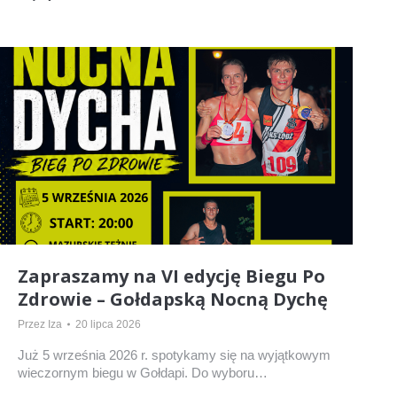
Zapraszamy na VI edycję Biegu Po
Zdrowie – Gołdapską Nocną Dychę
Przez
Iza
20 lipca 2026
Już 5 września 2026 r. spotykamy się na wyjątkowym
wieczornym biegu w Gołdapi. Do wyboru…