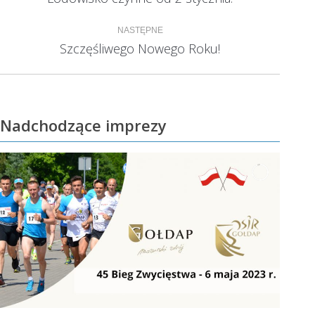
wpis:
NASTĘPNE
Szczęśliwego Nowego Roku!
Następny
wpis:
Nadchodzące imprezy