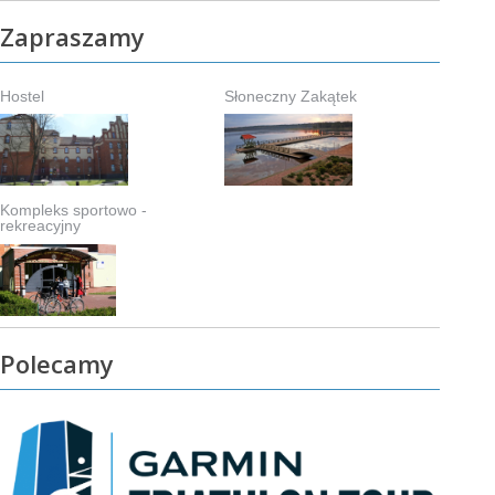
Zapraszamy
Hostel
Słoneczny Zakątek
Kompleks sportowo -
rekreacyjny
Polecamy