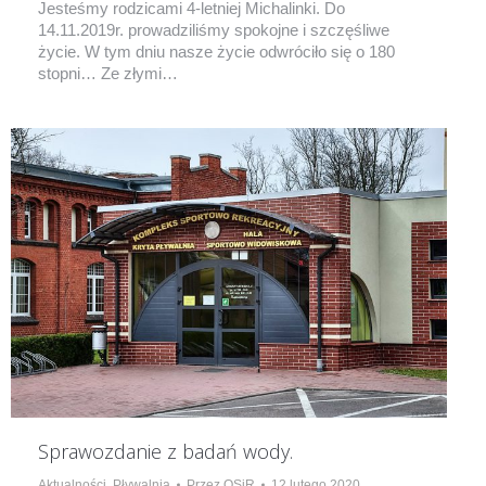
Jesteśmy rodzicami 4-letniej Michalinki. Do
14.11.2019r. prowadziliśmy spokojne i szczęśliwe
życie. W tym dniu nasze życie odwróciło się o 180
stopni… Ze złymi…
Sprawozdanie z badań wody.
Aktualności
,
Pływalnia
Przez
OSiR
12 lutego 2020