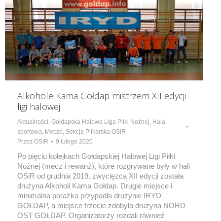
Alkohole Kama Gołdap mistrzem XII edycji
ligi halowej.
Aktualności
,
Gołdapska Halowa Liga Piłki Nożnej
,
Hala
sportowa
,
Mecze
,
Sekcja Piłkarska OSiR
Przez
OSiR
9 lutego 2020
Po pięciu kolejkach Gołdapskiej Halowej Ligi Piłki
Nożnej (mecz i rewanż), które rozgrywane były w hali
OSiR od grudnia 2019, zwycięzcą XII edycji została
drużyna Alkoholi Kama Gołdap. Drugie miejsce i
minimalna porażka przypadła drużynie IRYD
GOŁDAP, a miejsce trzecie zdobyła drużyna NORD-
OST GOŁDAP. Organizatorzy rozdali również