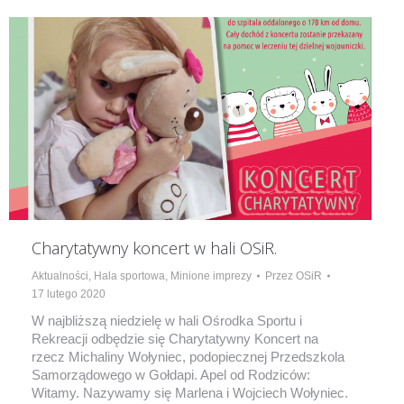
Charytatywny koncert w hali OSiR.
Aktualności
,
Hala sportowa
,
Minione imprezy
Przez
OSiR
17 lutego 2020
W najbliższą niedzielę w hali Ośrodka Sportu i
Rekreacji odbędzie się Charytatywny Koncert na
rzecz Michaliny Wołyniec, podopiecznej Przedszkola
Samorządowego w Gołdapi. Apel od Rodziców:
Witamy. Nazywamy się Marlena i Wojciech Wołyniec.