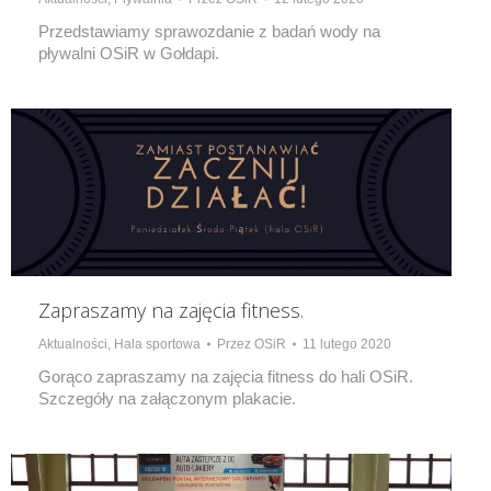
Przedstawiamy sprawozdanie z badań wody na
pływalni OSiR w Gołdapi.
Zapraszamy na zajęcia fitness.
Aktualności
,
Hala sportowa
Przez
OSiR
11 lutego 2020
Gorąco zapraszamy na zajęcia fitness do hali OSiR.
Szczegóły na załączonym plakacie.