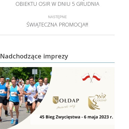
OBIEKTU OSIR W DNIU 5 GRUDNIA
wpis:
NASTĘPNE
ŚWIĄTECZNA PROMOCJA!!!
Następny
wpis:
Nadchodzące imprezy