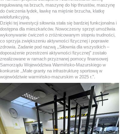
regulowaną na brzuch, maszynę do hip thrustów, maszynę
do ćwiczenia łydek, ławkę na mięśnie brzucha, klatkę
wielofunkcyjną.
Dzięki tej inwestycji siłownia stała się bardziej funkcjonalna i
dostępna dla mieszkańców. Nowoczesny sprzęt umożliwia
wykonywanie ćwiczeń o zróżnicowanym stopniu trudności,
co sprzyja zwiększeniu aktywności fizycznej i poprawie
zdrowia. Zadanie pod nazwą ,,Siłownia dla wszystkich –
doposażenie przestrzeni aktywności fizycznej” zostało
zrealizowane w ramach przyznanej pomocy finansowej
Samorządu Województwa Warmińsko-Mazurskiego w
konkursie ,,Małe granty na infrastrukturę sportową w
województwie warmińsko-mazurskim w 2025 r.”.