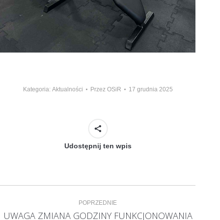
Kategoria:
Aktualności
Przez
OSiR
17 grudnia 2025
Udostępnij ten wpis
Nawigacja
POPRZEDNIE
wpisów
UWAGA ZMIANA GODZINY FUNKCJONOWANIA
Poprzedni