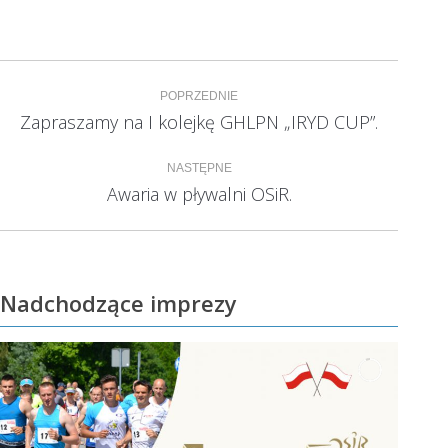
Nawigacja
POPRZEDNIE
wpisów
Zapraszamy na I kolejkę GHLPN „IRYD CUP”.
Poprzedni
wpis:
NASTĘPNE
Awaria w pływalni OSiR.
Następny
wpis:
Nadchodzące imprezy