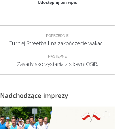
Udostępnij ten wpis
Nawigacja
POPRZEDNIE
wpisów
Turniej Streetball na zakończenie wakacji.
Poprzedni
wpis:
NASTĘPNE
Zasady skorzystania z siłowni OSiR.
Następny
wpis:
Nadchodzące imprezy