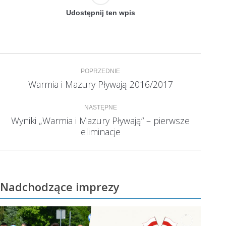
Udostępnij ten wpis
Nawigacja
POPRZEDNIE
wpisów
Warmia i Mazury Pływają 2016/2017
Poprzedni
wpis:
NASTĘPNE
Wyniki „Warmia i Mazury Pływają” – pierwsze
Następny
eliminacje
wpis:
Nadchodzące imprezy