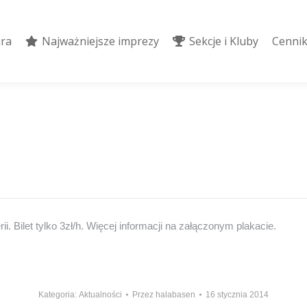
ura
Najważniejsze imprezy
Sekcje i Kluby
Cennik
ura
Najważniejsze imprezy
Sekcje i Kluby
Cennik
i. Bilet tylko 3zł/h. Więcej informacji na załączonym plakacie.
Kategoria:
Aktualności
Przez
halabasen
16 stycznia 2014