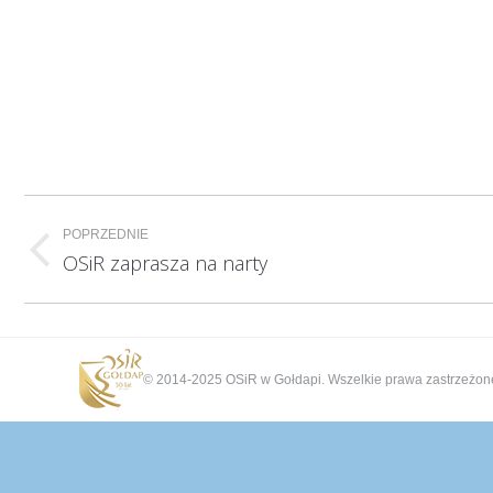
Nawigacja
POPRZEDNIE
wpisów
Poprzedni
OSiR zaprasza na narty
wpis:
© 2014-2025 OSiR w Gołdapi. Wszelkie prawa zastrzeżon