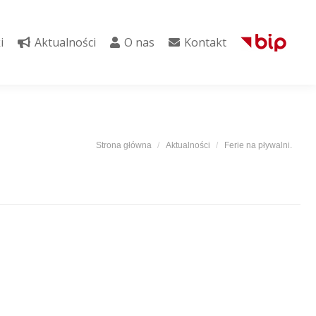
i
Aktualności
O nas
Kontakt
i
Aktualności
O nas
Kontakt
Jesteś tutaj:
Strona główna
Aktualności
Ferie na pływalni.