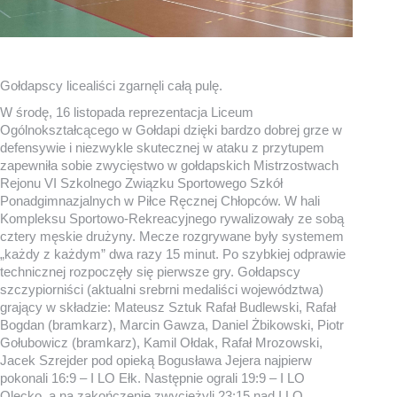
Gołdapscy licealiści zgarnęli całą pulę.
W środę, 16 listopada reprezentacja Liceum
Ogólnokształcącego w Gołdapi dzięki bardzo dobrej grze w
defensywie i niezwykle skutecznej w ataku z przytupem
zapewniła sobie zwycięstwo w gołdapskich Mistrzostwach
Rejonu VI Szkolnego Związku Sportowego Szkół
Ponadgimnazjalnych w Piłce Ręcznej Chłopców. W hali
Kompleksu Sportowo-Rekreacyjnego rywalizowały ze sobą
cztery męskie drużyny. Mecze rozgrywane były systemem
„każdy z każdym” dwa razy 15 minut. Po szybkiej odprawie
technicznej rozpoczęły się pierwsze gry. Gołdapscy
szczypiorniści (aktualni srebrni medaliści województwa)
grający w składzie: Mateusz Sztuk Rafał Budlewski, Rafał
Bogdan (bramkarz), Marcin Gawza, Daniel Żbikowski, Piotr
Gołubowicz (bramkarz), Kamil Ołdak, Rafał Mrozowski,
Jacek Szrejder pod opieką Bogusława Jejera najpierw
pokonali 16:9 – I LO Ełk. Następnie ograli 19:9 – I LO
Olecko, a na zakończenie zwyciężyli 23:15 nad I LO