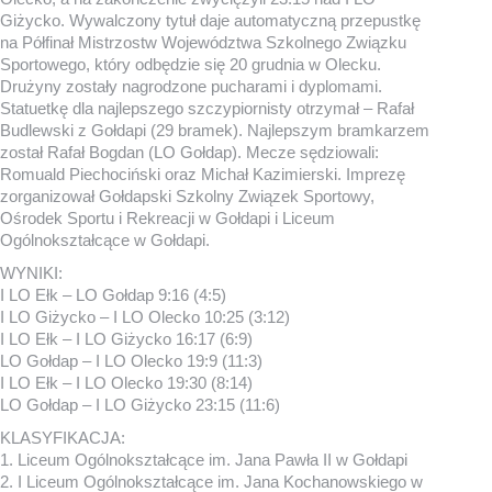
Giżycko. Wywalczony tytuł daje automatyczną przepustkę
na Półfinał Mistrzostw Województwa Szkolnego Związku
Sportowego, który odbędzie się 20 grudnia w Olecku.
Drużyny zostały nagrodzone pucharami i dyplomami.
Statuetkę dla najlepszego szczypiornisty otrzymał – Rafał
Budlewski z Gołdapi (29 bramek). Najlepszym bramkarzem
został Rafał Bogdan (LO Gołdap). Mecze sędziowali:
Romuald Piechociński oraz Michał Kazimierski. Imprezę
zorganizował Gołdapski Szkolny Związek Sportowy,
Ośrodek Sportu i Rekreacji w Gołdapi i Liceum
Ogólnokształcące w Gołdapi.
WYNIKI:
I LO Ełk – LO Gołdap 9:16 (4:5)
I LO Giżycko – I LO Olecko 10:25 (3:12)
I LO Ełk – I LO Giżycko 16:17 (6:9)
LO Gołdap – I LO Olecko 19:9 (11:3)
I LO Ełk – I LO Olecko 19:30 (8:14)
LO Gołdap – I LO Giżycko 23:15 (11:6)
KLASYFIKACJA:
1. Liceum Ogólnokształcące im. Jana Pawła II w Gołdapi
2. I Liceum Ogólnokształcące im. Jana Kochanowskiego w