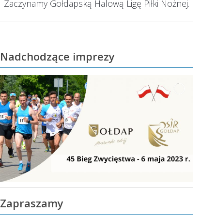
Zaczynamy Gołdapską Halową Ligę Piłki Nożnej.
Następny
wpis:
Nadchodzące imprezy
Zapraszamy