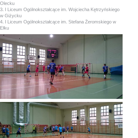
Olecku
3. I Liceum Ogólnokształcące im. Wojciecha Kętrzyńskiego
w Giżycku
4. I Liceum Ogólnokształcące im. Stefana Żeromskiego w
Ełku