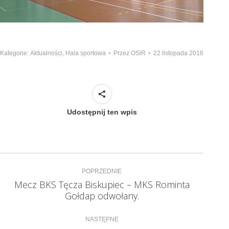
Kategorie:
Aktualności
,
Hala sportowa
Przez
OSiR
22 listopada 2016
Udostępnij ten wpis
Nawigacja
POPRZEDNIE
wpisów
Mecz BKS Tęcza Biskupiec – MKS Rominta
Poprzedni
Gołdap odwołany.
wpis:
NASTĘPNE