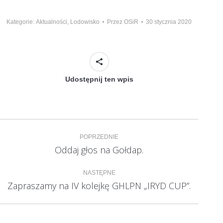
Kategorie:
Aktualności
,
Lodowisko
Przez
OSiR
30 stycznia 2020
Udostępnij ten wpis
Nawigacja
POPRZEDNIE
wpisów
Oddaj głos na Gołdap.
Poprzedni
wpis:
NASTĘPNE
Zapraszamy na IV kolejkę GHLPN „IRYD CUP”.
Następny
wpis: