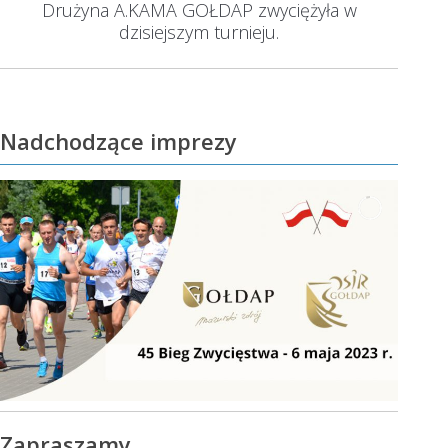
Drużyna A.KAMA GOŁDAP zwyciężyła w
Następny
dzisiejszym turnieju.
wpis:
Nadchodzące imprezy
Zapraszamy