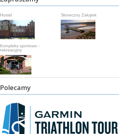
Hostel
Słoneczny Zakątek
Kompleks sportowo -
rekreacyjny
Polecamy