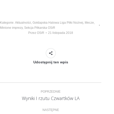
Kategorie:
Aktualności
,
Gołdapska Halowa Liga Piłki Nożnej
,
Mecze
,
Minione imprezy
,
Sekcja Piłkarska OSiR
Przez
OSiR
21 listopada 2018
Udostępnij ten wpis
Nawigacja
POPRZEDNIE
wpisów
Wyniki I rzutu Czwartków LA
Poprzedni
wpis:
NASTĘPNE