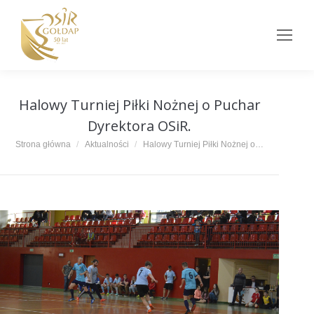
Halowy Turniej Piłki Nożnej o Puchar
Dyrektora OSiR.
Jesteś tutaj:
Strona główna
Aktualności
Halowy Turniej Piłki Nożnej o…