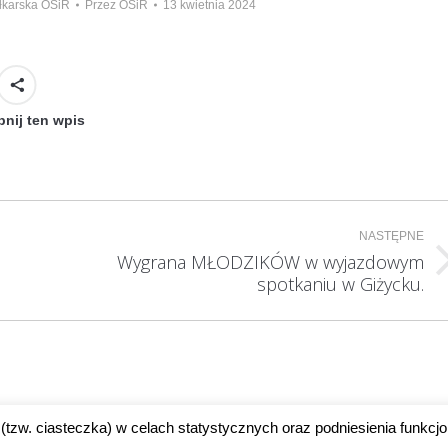
łkarska OSiR
Przez
OSiR
13 kwietnia 2024
nij ten wpis
NASTĘPNE
Wygrana MŁODZIKÓW w wyjazdowym
Następny
spotkaniu w Giżycku.
wpis:
(tzw. ciasteczka) w celach statystycznych oraz podniesienia funkcjo