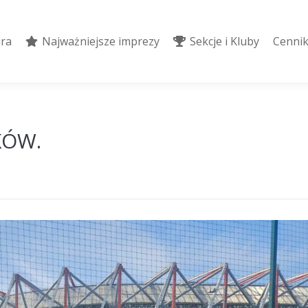
ura
Najważniejsze imprezy
Sekcje i Kluby
Cennik
ura
Najważniejsze imprezy
Sekcje i Kluby
Cennik
IKÓW.