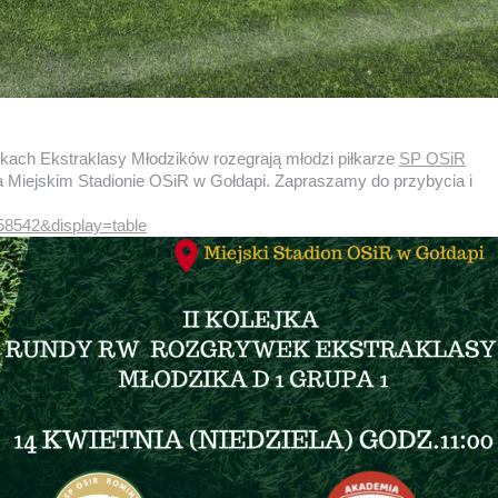
ywkach Ekstraklasy Młodzików rozegrają młodzi piłkarze
SP OSiR
 Miejskim Stadionie OSiR w Gołdapi. Zapraszamy do przybycia i
58542&display=table