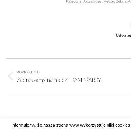
Kategorie:
Aktualności
,
Mecze
,
Sekcja Pi
Udostęp
Nawigacja
wpisów
POPRZEDNIE
Poprzedni
Zapraszamy na mecz TRAMPKARZY.
wpis:
Informujemy, że nasza strona www wykorzystuje pliki cookies 