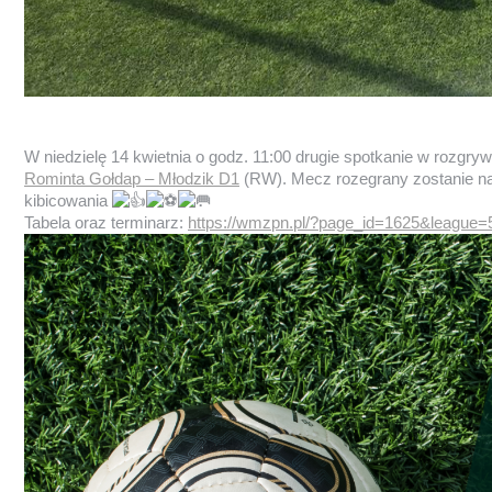
W niedzielę 14 kwietnia o godz. 11:00 drugie spotkanie w rozgr
Rominta Gołdap – Młodzik D1
(RW). Mecz rozegrany zostanie na
kibicowania
Tabela oraz terminarz:
https://wmzpn.pl/?page_id=1625&league=