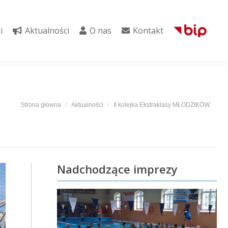
i
Aktualności
O nas
Kontakt
i
Aktualności
O nas
Kontakt
Jesteś tutaj:
Strona główna
Aktualności
II kolejka Ekstraklasy MŁODZIKÓW.
Nadchodzące imprezy