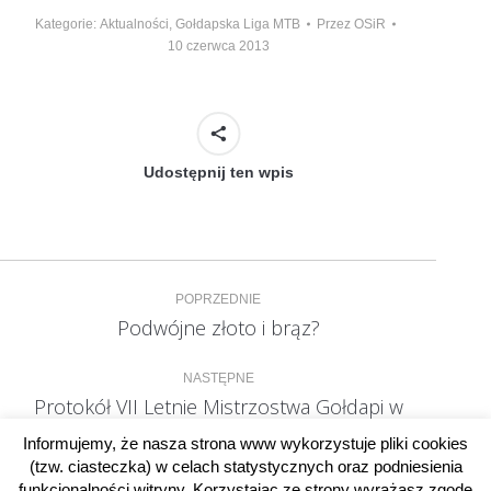
Kategorie:
Aktualności
,
Gołdapska Liga MTB
Przez
OSiR
10 czerwca 2013
Udostępnij ten wpis
Nawigacja
POPRZEDNIE
wpisów
Podwójne złoto i brąz?
Poprzedni
wpis:
NASTĘPNE
Protokół VII Letnie Mistrzostwa Gołdapi w
Następny
Pływaniu 2013
wpis:
Informujemy, że nasza strona www wykorzystuje pliki cookies
(tzw. ciasteczka) w celach statystycznych oraz podniesienia
funkcjonalności witryny. Korzystając ze strony wyrażasz zgodę