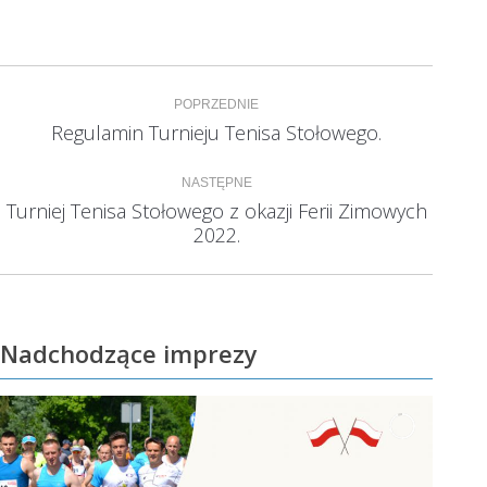
Nawigacja
POPRZEDNIE
wpisów
Regulamin Turnieju Tenisa Stołowego.
Poprzedni
wpis:
NASTĘPNE
Turniej Tenisa Stołowego z okazji Ferii Zimowych
Następny
2022.
wpis:
Nadchodzące imprezy