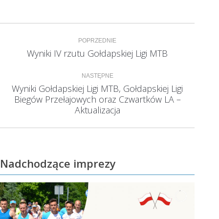
Nawigacja
POPRZEDNIE
wpisów
Wyniki IV rzutu Gołdapskiej Ligi MTB
Poprzedni
wpis:
NASTĘPNE
Wyniki Gołdapskiej Ligi MTB, Gołdapskiej Ligi
Biegów Przełajowych oraz Czwartków LA –
Następny
wpis:
Aktualizacja
Nadchodzące imprezy