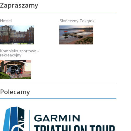
Zapraszamy
Hostel
Słoneczny Zakątek
Kompleks sportowo -
rekreacyjny
Polecamy