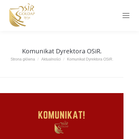
Komunikat Dyrektora OSiR.
Jesteś tutaj:
Strona główna
Aktualności
Komunikat Dyrektora OSiR.