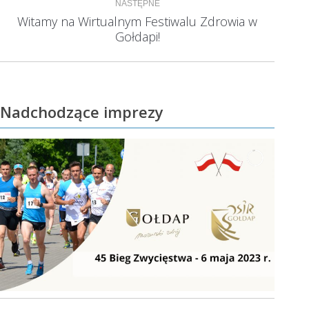
NASTĘPNE
Witamy na Wirtualnym Festiwalu Zdrowia w
Następny
Gołdapi!
wpis:
Nadchodzące imprezy