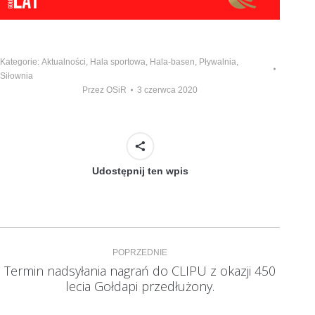
Kategorie:
Aktualności
,
Hala sportowa
,
Hala-basen
,
Pływalnia
,
Siłownia
Przez
OSiR
3 czerwca 2020
Udostępnij ten wpis
Nawigacja
POPRZEDNIE
wpisów
Termin nadsyłania nagrań do CLIPU z okazji 450
Poprzedni
lecia Gołdapi przedłużony.
wpis: