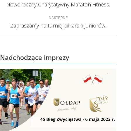
wpisów
Noworoczny Charytatywny Maraton Fitness.
Poprzedni
wpis:
NASTĘPNE
Zapraszamy na turniej piłkarski Juniorów.
Następny
wpis:
Nadchodzące imprezy