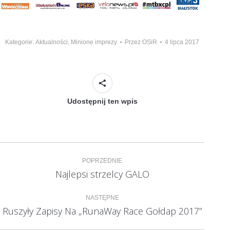
Kategorie:
Aktualności
,
Minione imprezy
Przez
OSiR
4 lipca 2017
Udostępnij ten wpis
Nawigacja
POPRZEDNIE
wpisów
Najlepsi strzelcy GALO
Poprzedni
wpis:
NASTĘPNE
Ruszyły Zapisy Na „RunaWay Race Gołdap 2017”
Następny
wpis: