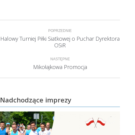
Nawigacja
POPRZEDNIE
wpisów
Halowy Turniej Piłki Siatkowej o Puchar Dyrektora
Poprzedni
OSiR
wpis:
NASTĘPNE
Mikołajkowa Promocja
Następny
wpis:
Nadchodzące imprezy