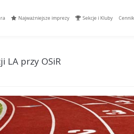
ura
Najważniejsze imprezy
Sekcje i Kluby
Cennik
ura
Najważniejsze imprezy
Sekcje i Kluby
Cennik
i LA przy OSiR