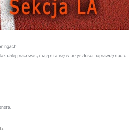
eningach.
ą tak dalej pracować, mają szansę w przyszłości naprawdę sporo
enera.
012