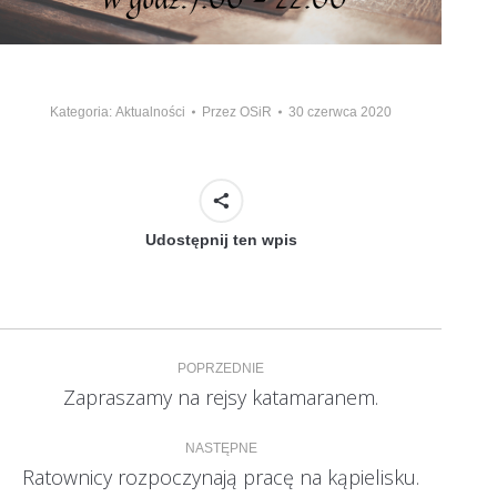
Kategoria:
Aktualności
Przez
OSiR
30 czerwca 2020
Udostępnij ten wpis
Nawigacja
POPRZEDNIE
wpisów
Zapraszamy na rejsy katamaranem.
Poprzedni
wpis:
NASTĘPNE
Ratownicy rozpoczynają pracę na kąpielisku.
Następny
wpis: