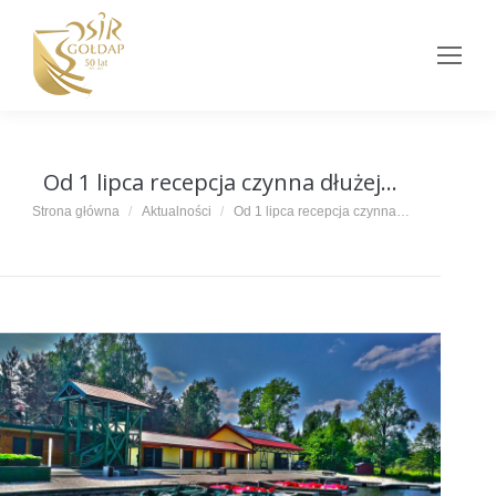
Od 1 lipca recepcja czynna dłużej…
Jesteś tutaj:
Strona główna
Aktualności
Od 1 lipca recepcja czynna…