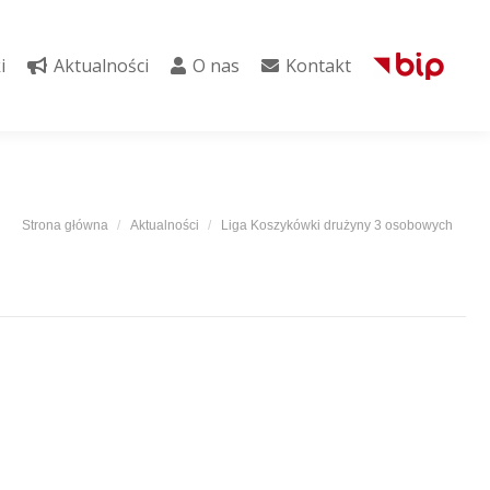
i
Aktualności
O nas
Kontakt
i
Aktualności
O nas
Kontakt
Jesteś tutaj:
Strona główna
Aktualności
Liga Koszykówki drużyny 3 osobowych