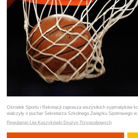
Ośrodek Sportu i Rekreacji zaprasza wszystkich sypmatyków kos
walczyły o puchar Sekretarza Szkolnego Związku Spotrowego w G
Regulamin Ligi Koszykówki Drużyn Trzyosobowych