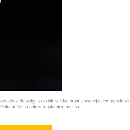
zykówki do wzięcia udziału w lidze organizowanej celem popularyza
ołdapi. Szczegóły w regulaminie ponieżej.