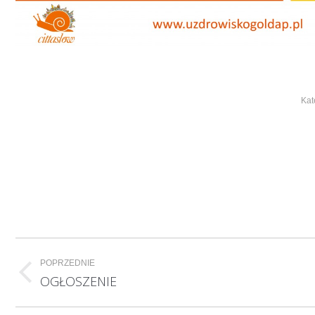
Kat
Nawigacja
POPRZEDNIE
wpisów
Poprzedni
OGŁOSZENIE
wpis: