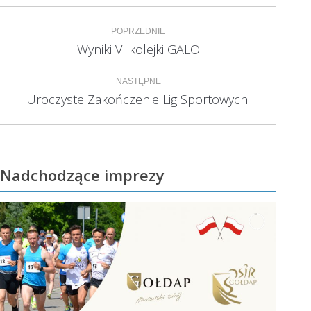
Nawigacja
POPRZEDNIE
wpisów
Wyniki VI kolejki GALO
Poprzedni
wpis:
NASTĘPNE
Uroczyste Zakończenie Lig Sportowych.
Następny
wpis:
Nadchodzące imprezy