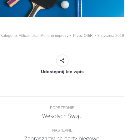
Kategorie:
Aktualności
,
Minione imprezy
Przez
OSiR
3 stycznia 2019
Udostępnij ten wpis
Nawigacja
POPRZEDNIE
wpisów
Wesołych Świąt.
Poprzedni
wpis:
NASTĘPNE
Zapraszamy na narty biegowe!
Następny