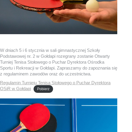
W dniach 5 i 6 stycznia w sali gimnastycznej Szkoły
Podstawowej nr. 2 w Gołdapi rozegrany zostanie Otwarty
Turniej Tenisa Stołowego o Puchar Dyrektora Ośrodka
Sportu i Rekreacji w Gołdapi. Zapraszamy do zapoznania się
z regulaminem zawodów oraz do uczestnictwa.
Regulamin Turnieju Tenisa Stołowego o Puchar Dyrektora
OSiR w Gołdapi
Pobierz