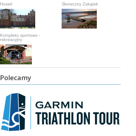
Hostel
Słoneczny Zakątek
Kompleks sportowo -
rekreacyjny
Polecamy