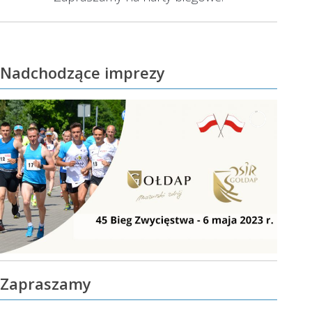
wpis:
Nadchodzące imprezy
Zapraszamy