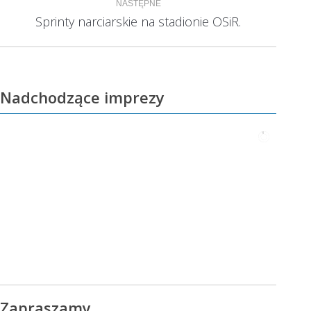
NASTĘPNE
Sprinty narciarskie na stadionie OSiR.
Następny
wpis:
Nadchodzące imprezy
Zapraszamy