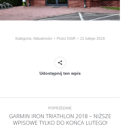
Kategoria:
Aktualności
Przez
OSiR
21 lutego 2018
Udostępnij ten wpis
Nawigacja
POPRZEDNIE
wpisów
GARMIN IRON TRIATHLON 2018 – NIŻSZE
Poprzedni
WPISOWE TYLKO DO KOŃCA LUTEGO!
wpis: