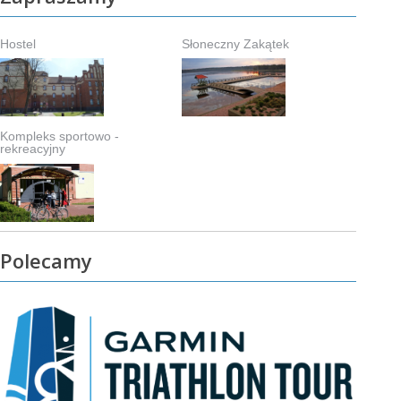
Hostel
Słoneczny Zakątek
Kompleks sportowo -
rekreacyjny
Polecamy