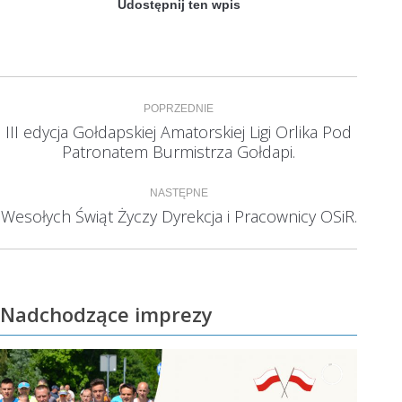
Udostępnij ten wpis
Nawigacja
POPRZEDNIE
wpisów
III edycja Gołdapskiej Amatorskiej Ligi Orlika Pod
Poprzedni
Patronatem Burmistrza Gołdapi.
wpis:
NASTĘPNE
Wesołych Świąt Życzy Dyrekcja i Pracownicy OSiR.
Następny
wpis:
Nadchodzące imprezy