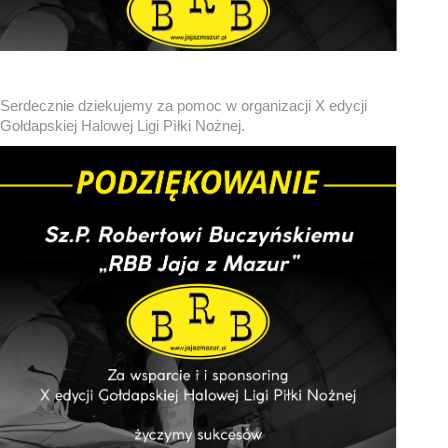
Serdecznie dziekujemy za pomoc w organizacji X edycji
Gołdapskiej Halowej Ligi Pìłki Nożnej.