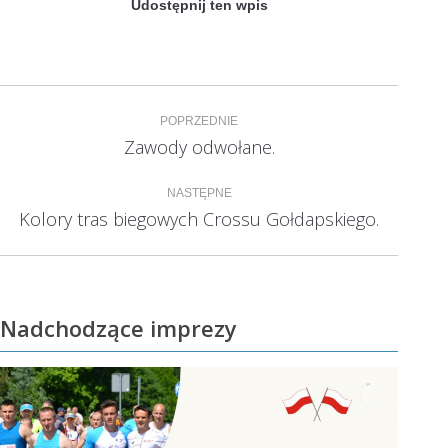
Udostępnij ten wpis
Nawigacja
POPRZEDNIE
wpisów
Zawody odwołane.
Poprzedni
wpis:
NASTĘPNE
Kolory tras biegowych Crossu Gołdapskiego.
Następny
wpis:
Nadchodzące imprezy