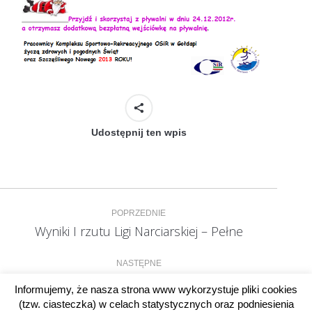
Udostępnij ten wpis
Nawigacja
POPRZEDNIE
wpisów
Wyniki I rzutu Ligi Narciarskiej – Pełne
Poprzedni
wpis:
NASTĘPNE
Kurs KPP
Następny
Informujemy, że nasza strona www wykorzystuje pliki cookies
wpis:
(tzw. ciasteczka) w celach statystycznych oraz podniesienia