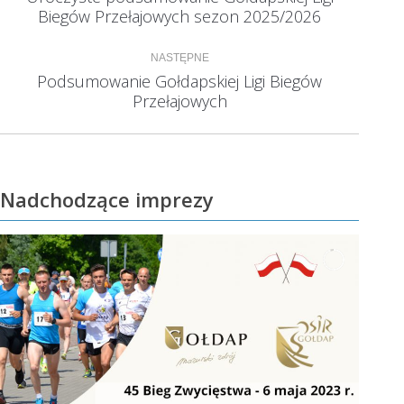
Poprzedni
Biegów Przełajowych sezon 2025/2026
wpis:
NASTĘPNE
Podsumowanie Gołdapskiej Ligi Biegów
Następny
Przełajowych
wpis:
Nadchodzące imprezy