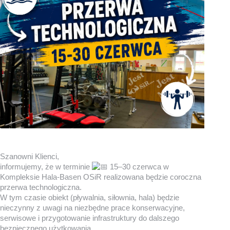
Szanowni Klienci,
informujemy, że w terminie
15–30 czerwca w
Kompleksie Hala-Basen OSiR realizowana będzie coroczna
przerwa technologiczna.
W tym czasie obiekt (pływalnia, siłownia, hala) będzie
nieczynny z uwagi na niezbędne prace konserwacyjne,
serwisowe i przygotowanie infrastruktury do dalszego
bezpiecznego użytkowania.