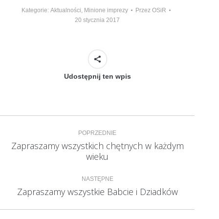
Kategorie:
Aktualności
,
Minione imprezy
Przez
OSiR
20 stycznia 2017
Udostępnij ten wpis
Nawigacja
POPRZEDNIE
wpisów
Zapraszamy wszystkich chętnych w każdym
Poprzedni
wieku
wpis:
NASTĘPNE
Zapraszamy wszystkie Babcie i Dziadków
Następny
wpis: