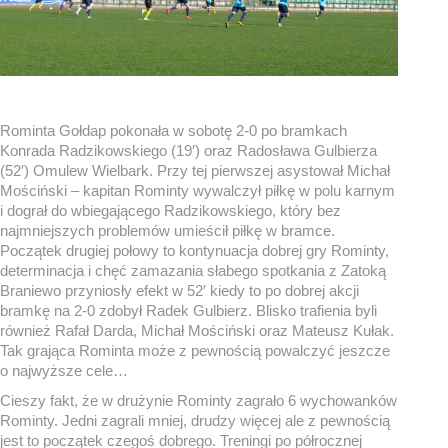
Rominta Gołdap pokonała w sobotę 2-0 po bramkach
Konrada Radzikowskiego (19′) oraz Radosława Gulbierza
(52′) Omulew Wielbark. Przy tej pierwszej asystował Michał
Mościński – kapitan Rominty wywalczył piłkę w polu karnym
i dograł do wbiegającego Radzikowskiego, który bez
najmniejszych problemów umieścił piłkę w bramce.
Początek drugiej połowy to kontynuacja dobrej gry Rominty,
determinacja i chęć zamazania słabego spotkania z Zatoką
Braniewo przyniosły efekt w 52′ kiedy to po dobrej akcji
bramkę na 2-0 zdobył Radek Gulbierz. Blisko trafienia byli
również Rafał Darda, Michał Mościński oraz Mateusz Kułak.
Tak grająca Rominta może z pewnością powalczyć jeszcze
o najwyższe cele…
Cieszy fakt, że w drużynie Rominty zagrało 6 wychowanków
Rominty. Jedni zagrali mniej, drudzy więcej ale z pewnością
jest to początek czegoś dobrego. Treningi po półrocznej