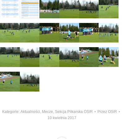
Kategorie:
Aktualności
,
Mecze
,
Sekcja Piłkarska OSiR
Przez
OSiR
10 kwietnia 2017