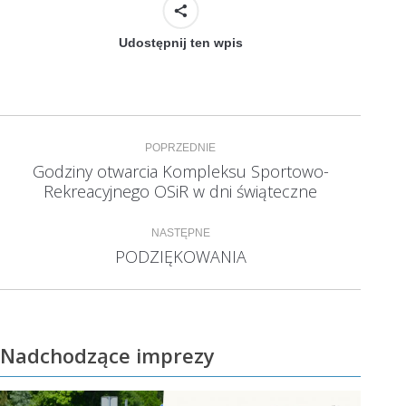
Udostępnij ten wpis
Nawigacja
POPRZEDNIE
wpisów
Godziny otwarcia Kompleksu Sportowo-
Poprzedni
Rekreacyjnego OSiR w dni świąteczne
wpis:
NASTĘPNE
PODZIĘKOWANIA
Następny
wpis:
Nadchodzące imprezy