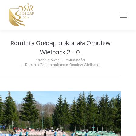
Rominta Gołdap pokonała Omulew
Wielbark 2 – 0.
Jesteś tutaj:
Strona główna
Aktualności
Rominta Gołdap pokonała Omulew Wielbark…