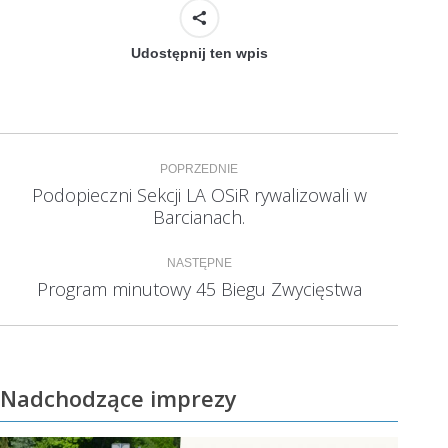
Udostępnij ten wpis
Nawigacja
POPRZEDNIE
wpisów
Podopieczni Sekcji LA OSiR rywalizowali w
Poprzedni
Barcianach.
wpis:
NASTĘPNE
Program minutowy 45 Biegu Zwycięstwa
Następny
wpis:
Nadchodzące imprezy