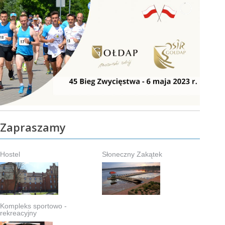
Zapraszamy
Hostel
Słoneczny Zakątek
Kompleks sportowo -
rekreacyjny