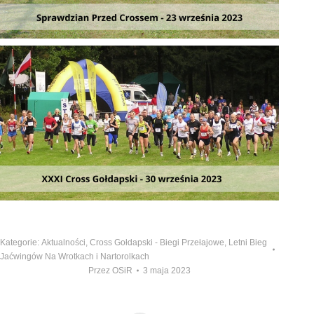
Kategorie:
Aktualności
,
Cross Gołdapski - Biegi Przełajowe
,
Letni Bieg
Jaćwingów Na Wrotkach i Nartorolkach
Przez
OSiR
3 maja 2023