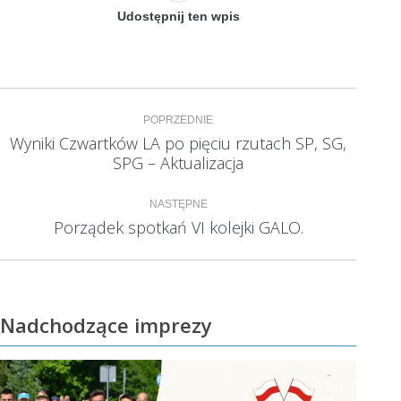
Udostępnij ten wpis
Nawigacja
POPRZEDNIE
wpisów
Wyniki Czwartków LA po pięciu rzutach SP, SG,
Poprzedni
SPG – Aktualizacja
wpis:
NASTĘPNE
Porządek spotkań VI kolejki GALO.
Następny
wpis:
Nadchodzące imprezy