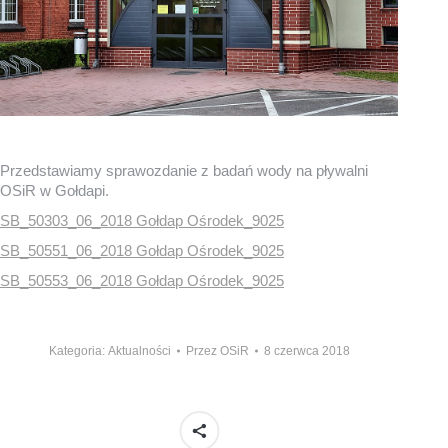
Przedstawiamy sprawozdanie z badań wody na pływalni
OSiR w Gołdapi.
SB_50303_06_2018 Gołdap Ośrodek_9025
SB_50551_06_2018 Gołdap Ośrodek_9025
SB_50553_06_2018 Gołdap Ośrodek_9025
Kategoria:
Aktualności
Przez
OSiR
8 czerwca 2018