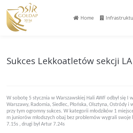
Home
Infrastrukt
Home
Infrastrukt
Sukces Lekkoatletów sekcji L
W sobotę 5 stycznia w Warszawskiej Hali AWF odbył się I
Warszawy, Radomia, Siedlec, Płońska, Olsztyna, Ostródy i 
przy tym ogromny sukces. W kategorii młodzików 1 miejsce
m juniorów młodszych obaj bez problemów wygrali swoje b
7.15s , drugi był Artur 7.24s