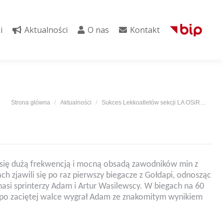
i
Aktualności
O nas
Kontakt
i
Aktualności
O nas
Kontakt
Jesteś tutaj:
Strona główna
Aktualności
Sukces Lekkoatletów sekcji LA OSiR…
 się dużą frekwencją i mocną obsadą zawodników min z
 zjawili się po raz pierwszy biegacze z Gołdapi, odnosząc
asi sprinterzy Adam i Artur Wasilewscy. W biegach na 60
m po zaciętej walce wygrał Adam ze znakomitym wynikiem