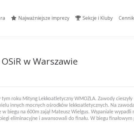
ura
Najważniejsze imprezy
Sekcje i Kluby
Cennik
ura
Najważniejsze imprezy
Sekcje i Kluby
Cennik
A OSiR w Warszawie
 w tym roku Mityng Lekkoatletyczny WMOZLA. Zawody cieszyły
wielu innych mocnych ośrodków lekkoatletycznych. Na zawodach
 w biegu na 600m zajął Mateusz Wielgus. Wspaniale wypadli n
iegi eliminacyjne i awansowali do finału. W biegu finałowy